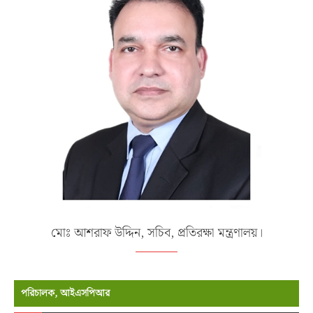
মোঃ আশরাফ উদ্দিন, সচিব, প্রতিরক্ষা মন্ত্রণালয়।
পরিচালক, আইএসপিআর