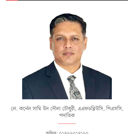
লে. কর্নেল সামি উদ দৌলা চৌধুরী, এএফডব্লিউসি, পিএসসি,
পদাতিক
অফিস: ০১৭৬৯০১৭১৯০