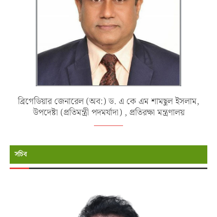
ব্রিগেডিয়ার জেনারেল (অব:) ড. এ কে এম শামছুল ইসলাম,
উপদেষ্টা (প্রতিমন্ত্রী পদমর্যাদা) , প্রতিরক্ষা মন্ত্রণালয়
সচিব