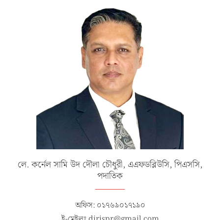
লে. কর্নেল সামি উদ দৌলা চৌধুরী, এএফডব্লিউসি, পিএসসি,
পদাতিক
অফিস: ০১৭৬৯০১৭১৯০
ই-মেইলঃ dirispr@gmail.com