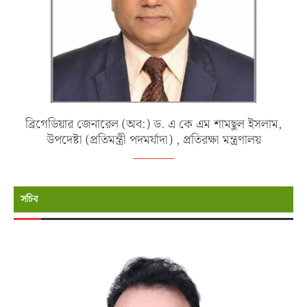
ব্রিগেডিয়ার জেনারেল (অব:) ড. এ কে এম শামছুল ইসলাম,
উপদেষ্টা (প্রতিমন্ত্রী পদমর্যাদা) , প্রতিরক্ষা মন্ত্রণালয়
সচিব