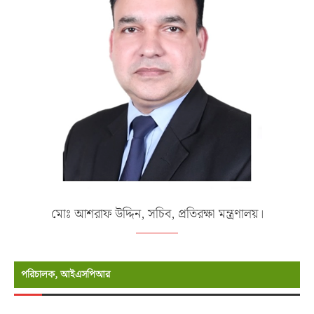
মোঃ আশরাফ উদ্দিন, সচিব, প্রতিরক্ষা মন্ত্রণালয়।
পরিচালক, আইএসপিআর