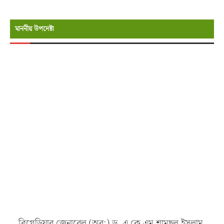
মাননীয় উপদেষ্টা
ব্রিগেডিয়ার জেনারেল (অব:) ড. এ কে এম শামছুল ইসলাম,