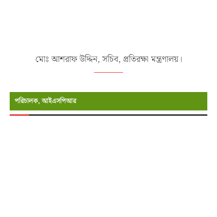
মোঃ আশরাফ উদ্দিন, সচিব, প্রতিরক্ষা মন্ত্রণালয়।
পরিচালক, আইএসপিআর