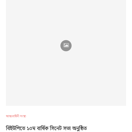
আন্তঃবাহিনী সংস্থা
বিইউপিতে ১০ম বার্ষিক সিনেট সভা অনুষ্ঠিত