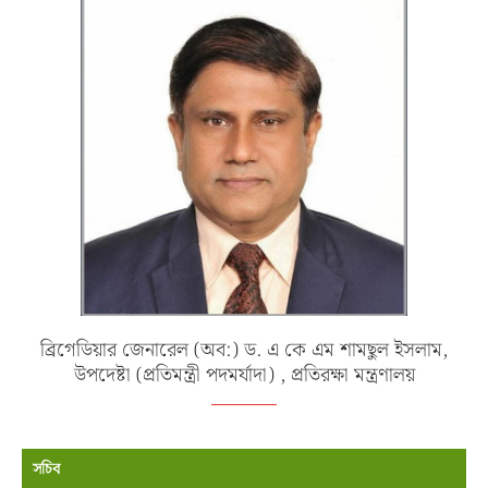
ব্রিগেডিয়ার জেনারেল (অব:) ড. এ কে এম শামছুল ইসলাম,
উপদেষ্টা (প্রতিমন্ত্রী পদমর্যাদা) , প্রতিরক্ষা মন্ত্রণালয়
সচিব