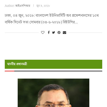
Author:
আইএসপিআর
জুন ৪, ২০১৮
ঢাকা, ০৪ জুন, ২০১৮: বাংলাদেশ ইউনিভার্সিটি অব প্রফেশনালসের ১০ম
বার্ষিক সিনেট সভা সোমবার (০৪-৬-২০১৮) বিইউপির…
মাননীয় প্রধানমন্রী