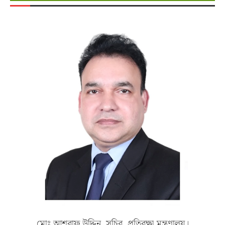
মোঃ আশরাফ উদ্দিন, সচিব, প্রতিরক্ষা মন্ত্রণালয়।