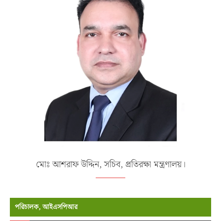
মোঃ আশরাফ উদ্দিন, সচিব, প্রতিরক্ষা মন্ত্রণালয়।
পরিচালক, আইএসপিআর