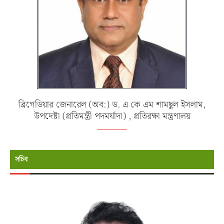
ব্রিগেডিয়ার জেনারেল (অব:) ড. এ কে এম শামছুল ইসলাম,
উপদেষ্টা (প্রতিমন্ত্রী পদমর্যাদা) , প্রতিরক্ষা মন্ত্রণালয়
সচিব