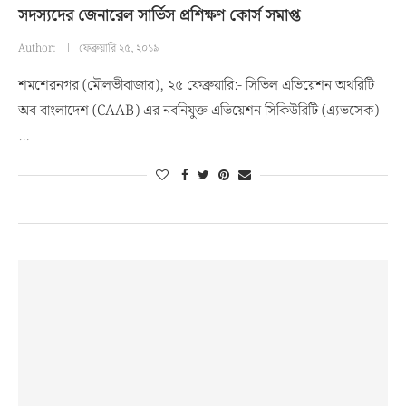
সদস্যদের জেনারেল সার্ভিস প্রশিক্ষণ কোর্স সমাপ্ত
Author:
ফেব্রুয়ারি ২৫, ২০১৯
শমশেরনগর (মৌলভীবাজার), ২৫ ফেব্রুয়ারি:- সিভিল এভিয়েশন অথরিটি
অব বাংলাদেশ (CAAB) এর নবনিযুক্ত এভিয়েশন সিকিউরিটি (এ্যভসেক)
…