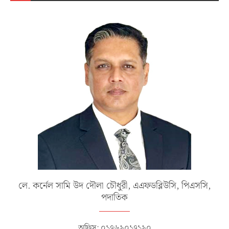
লে. কর্নেল সামি উদ দৌলা চৌধুরী, এএফডব্লিউসি, পিএসসি,
পদাতিক
অফিস: ০১৭৬৯০১৭১৯০