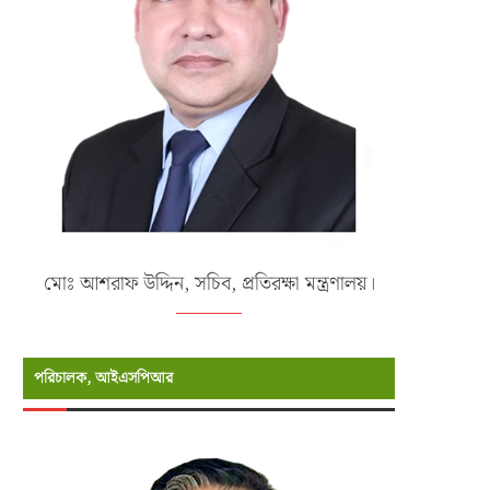
মোঃ আশরাফ উদ্দিন, সচিব, প্রতিরক্ষা মন্ত্রণালয়।
পরিচালক, আইএসপিআর