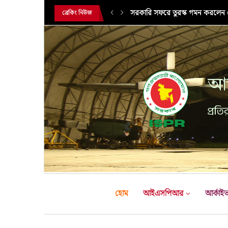
এক্সারসাইজ টাইগার লাইটনিং-২০২৬ এ
ব্রেকিং নিউজ
আন
প্রতির
হোম
আইএসপিআর
আর্কাই