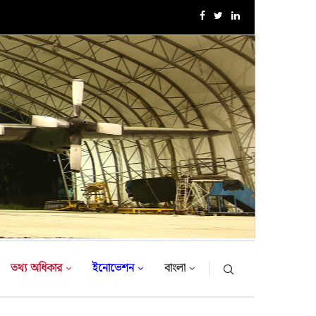
১৮-তম নৌবাহিনী প্রধান হিসেবে নিয়োগ পেলেন রিয়ার এডমিরাল...
তথ্য অধিকার
ইনোভেশন
বাংলা