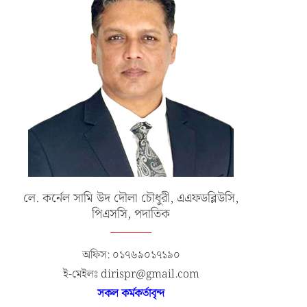
লে. কর্নেল সামি উদ দৌলা চৌধুরী, এএফডব্লিউসি,
পিএসসি, পদাতিক
অফিস: ০১৭৬৯০১৭১৯০
ই-মেইলঃ dirispr@gmail.com
সকল কর্মকর্তাবৃন্দ