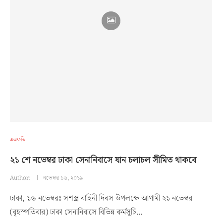
এএফডি
২১ শে নভেম্বর ঢাকা সেনানিবাসে যান চলাচল সীমিত থাকবে
Author:
নভেম্বর ১৬, ২০১৯
ঢাকা, ১৬ নভেম্বরঃ সশস্ত্র বাহিনী দিবস উপলক্ষে আগামী ২১ নভেম্বর
(বৃহস্পতিবার) ঢাকা সেনানিবাসে বিভিন্ন কর্মসূচি…