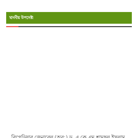
মাননীয় উপদেষ্টা
ব্রিগেডিয়ার জেনারেল (অব:) ড. এ কে এম শামছুল ইসলাম,