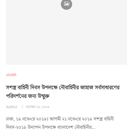
নৌবাহিনী
সশস্ত্র বাহিনী দিবস উপলক্ষে নৌবাহিনীর জাহাজ সর্বসাধারণের
পরিদর্শনের জন্য উন্মুক্ত
Author:
নভেম্বর ১৯, ২০১৯
ঢাকা, ১৯ নভে¤¦র ২০১৯ঃ আগামী ২১ নভে¤¦র ২০১৯ সশস্ত্র বাহিনী
দিবস-২০১৯ উদ্যাপন উপলক্ষে বাংলাদেশ নৌবাহিনীর…