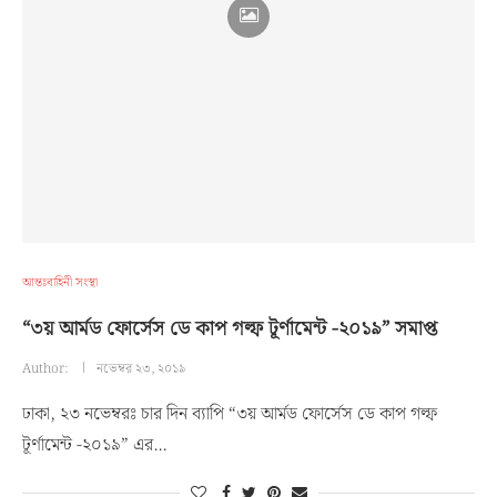
আন্তঃবাহিনী সংস্থা
“৩য় আর্মড ফোর্সেস ডে কাপ গল্ফ টূর্ণামেন্ট -২০১৯” সমাপ্ত
Author:
নভেম্বর ২৩, ২০১৯
ঢাকা, ২৩ নভেম্বরঃ চার দিন ব্যাপি “৩য় আর্মড ফোর্সেস ডে কাপ গল্ফ
টূর্ণামেন্ট -২০১৯” এর…