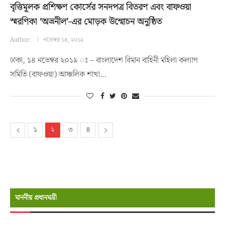
বৃত্তিমূলক প্রশিক্ষণ কোর্সের সনদপত্র বিতরণ এবং বাফওয়া
স্মরণিকা ‘অভ্রনীল’-এর মোড়ক উন্মোচন অনুষ্ঠিত
Author:
নভেম্বর ১৪, ২০১৯
ঢাকা, ১৪ নভেম্বর ২০১৯ ঃ – বাংলাদেশ বিমান বাহিনী মহিলা কল্যাণ
সমিতি (বাফওয়া) আঞ্চলিক শাখা…
১
২
৩
৪
মাননীয় প্রধানমন্রী