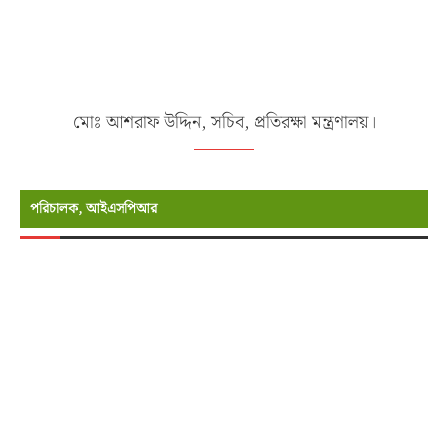
মোঃ আশরাফ উদ্দিন, সচিব, প্রতিরক্ষা মন্ত্রণালয়।
পরিচালক, আইএসপিআর