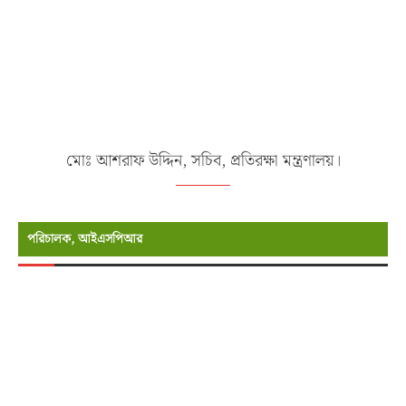
মোঃ আশরাফ উদ্দিন, সচিব, প্রতিরক্ষা মন্ত্রণালয়।
পরিচালক, আইএসপিআর