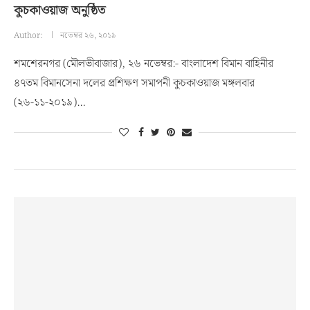
কুচকাওয়াজ অনুষ্ঠিত
Author:
নভেম্বর ২৬, ২০১৯
শমশেরনগর (মৌলভীবাজার), ২৬ নভেম্বর:- বাংলাদেশ বিমান বাহিনীর
৪৭তম বিমানসেনা দলের প্রশিক্ষণ সমাপনী কুচকাওয়াজ মঙ্গলবার
(২৬-১১-২০১৯)…