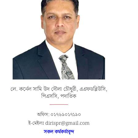
লে. কর্নেল সামি উদ দৌলা চৌধুরী, এএফডব্লিউসি,
পিএসসি, পদাতিক
অফিস: ০১৭৬৯০১৭১৯০
ই-মেইলঃ dirispr@gmail.com
সকল কর্মকর্তাবৃন্দ