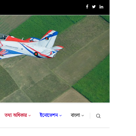
এক্সারসাইজ টাইগার লাইটনিং-২০২৬ এর উদ্বোধনী অনুষ্ঠান
তথ্য অধিকার
ইনোভেশন
বাংলা