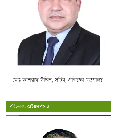
মোঃ আশরাফ উদ্দিন, সচিব, প্রতিরক্ষা মন্ত্রণালয়।
পরিচালক, আইএসপিআর