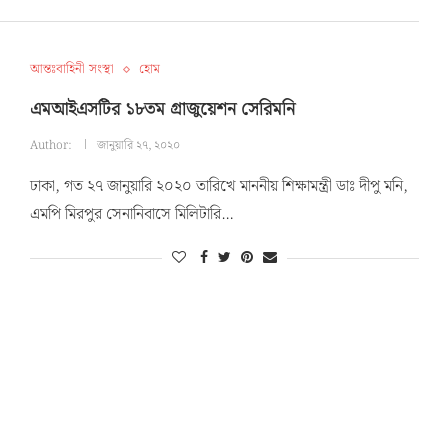
আন্তঃবাহিনী সংস্থা
হোম
এমআইএসটির ১৮তম গ্রাজুয়েশন সেরিমনি
Author:
জানুয়ারি ২৭, ২০২০
ঢাকা, গত ২৭ জানুয়ারি ২০২০ তারিখে মাননীয় শিক্ষামন্ত্রী ডাঃ দীপু মনি,
এমপি মিরপুর সেনানিবাসে মিলিটারি…