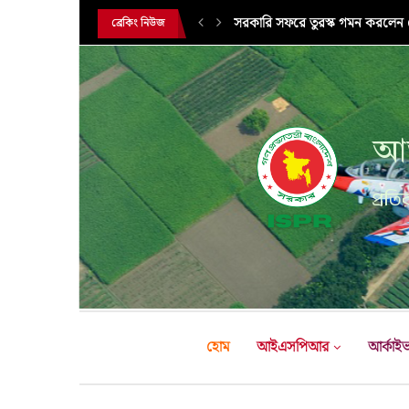
সরকারি সফরে তুরস্ক গমন করলেন সে
ব্রেকিং নিউজ
আন
প্রতির
হোম
আইএসপিআর
আর্কাই