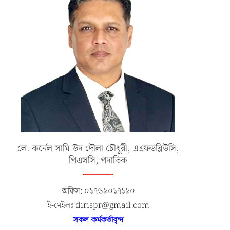
লে. কর্নেল সামি উদ দৌলা চৌধুরী, এএফডব্লিউসি,
পিএসসি, পদাতিক
অফিস: ০১৭৬৯০১৭১৯০
ই-মেইলঃ dirispr@gmail.com
সকল কর্মকর্তাবৃন্দ