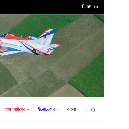
এক্সারসাইজ টাইগার লাইটনিং-২০২৬ এর উদ্বোধনী অনুষ্ঠান
তথ্য অধিকার
ইনোভেশন
বাংলা