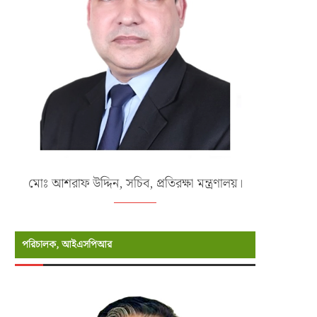
মোঃ আশরাফ উদ্দিন, সচিব, প্রতিরক্ষা মন্ত্রণালয়।
পরিচালক, আইএসপিআর