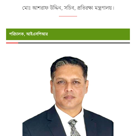
মোঃ আশরাফ উদ্দিন, সচিব, প্রতিরক্ষা মন্ত্রণালয়।
পরিচালক, আইএসপিআর