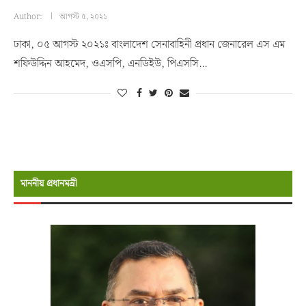
Author:
আগস্ট ৫, ২০২১
ঢাকা, ০৫ আগস্ট ২০২১ঃ বাংলাদেশ সেনাবাহিনী প্রধান জেনারেল এস এম
শফিউদ্দিন আহমেদ, ওএসপি, এনডিইউ, পিএসসি…
মাননীয় প্রধানমন্রী