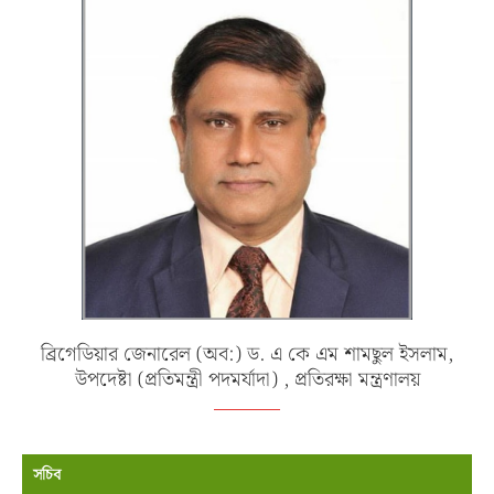
ব্রিগেডিয়ার জেনারেল (অব:) ড. এ কে এম শামছুল ইসলাম,
উপদেষ্টা (প্রতিমন্ত্রী পদমর্যাদা) , প্রতিরক্ষা মন্ত্রণালয়
সচিব