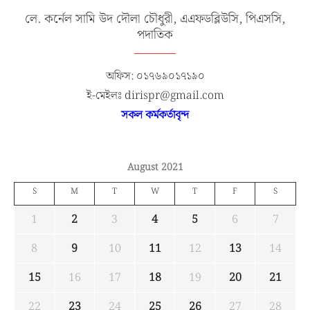
লে. কর্নেল সামি উদ দৌলা চৌধুরী, এএফডব্লিউসি, পিএসসি,
পদাতিক
অফিস: ০১৭৬৯০১৭১৯০
ই-মেইলঃ dirispr@gmail.com
সকল কর্মকর্তাবৃন্দ
August 2021
S
M
T
W
T
F
S
1
2
3
4
5
6
7
8
9
10
11
12
13
14
15
16
17
18
19
20
21
22
23
24
25
26
27
28