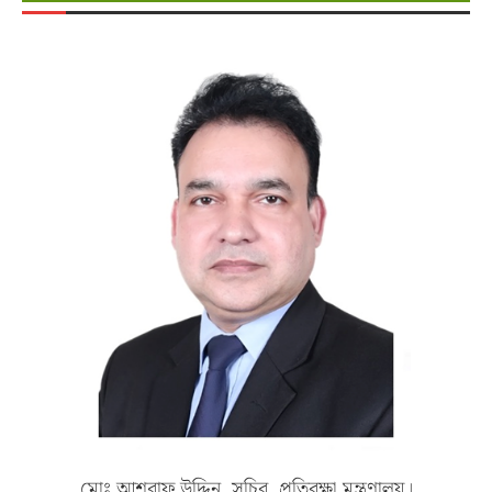
মোঃ আশরাফ উদ্দিন, সচিব, প্রতিরক্ষা মন্ত্রণালয়।