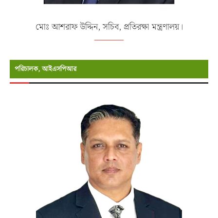
মোঃ আশরাফ উদ্দিন, সচিব, প্রতিরক্ষা মন্ত্রণালয়।
পরিচালক, আইএসপিআর