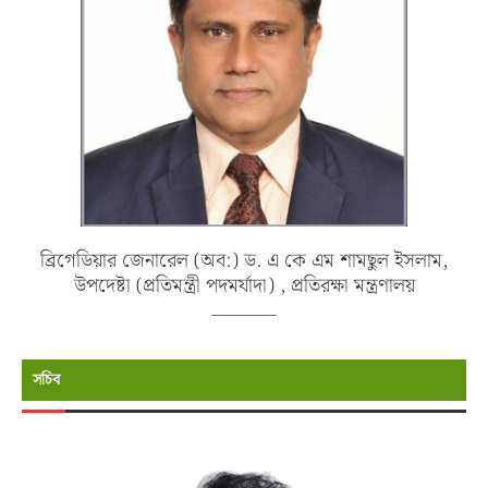
ব্রিগেডিয়ার জেনারেল (অব:) ড. এ কে এম শামছুল ইসলাম,
উপদেষ্টা (প্রতিমন্ত্রী পদমর্যাদা) , প্রতিরক্ষা মন্ত্রণালয়
সচিব