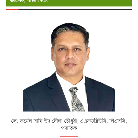
পরিচালক, আইএসপিআর
লে. কর্নেল সামি উদ দৌলা চৌধুরী, এএফডব্লিউসি, পিএসসি,
পদাতিক