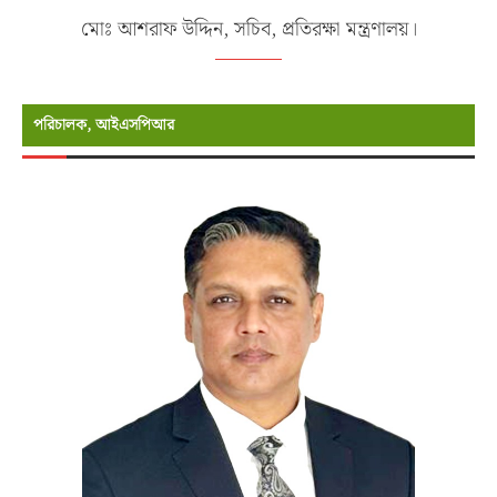
মোঃ আশরাফ উদ্দিন, সচিব, প্রতিরক্ষা মন্ত্রণালয়।
পরিচালক, আইএসপিআর