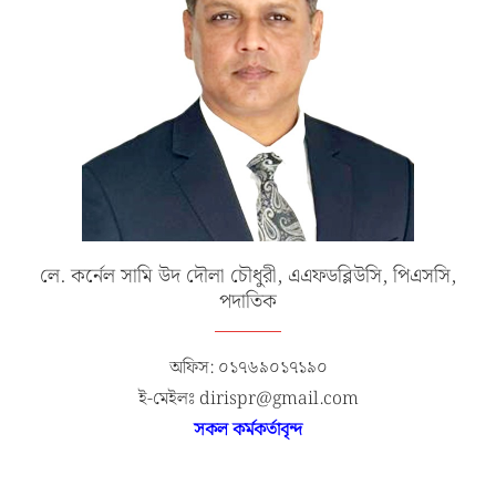
লে. কর্নেল সামি উদ দৌলা চৌধুরী, এএফডব্লিউসি, পিএসসি,
পদাতিক
অফিস: ০১৭৬৯০১৭১৯০
ই-মেইলঃ dirispr@gmail.com
সকল কর্মকর্তাবৃন্দ