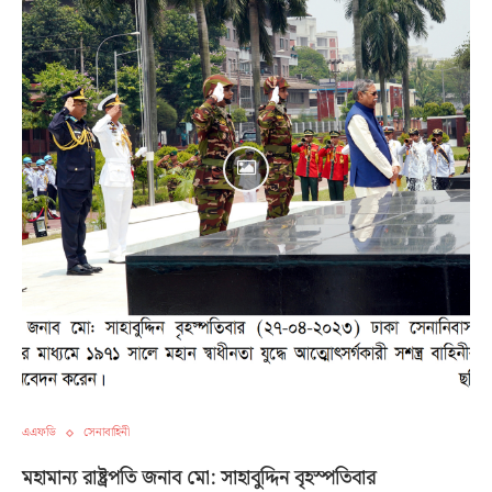
এএফডি
সেনাবাহিনী
মহামান্য রাষ্ট্রপতি জনাব মো: সাহাবুদ্দিন বৃহস্পতিবার