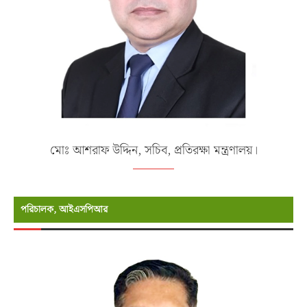
মোঃ আশরাফ উদ্দিন, সচিব, প্রতিরক্ষা মন্ত্রণালয়।
পরিচালক, আইএসপিআর