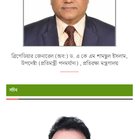
ব্রিগেডিয়ার জেনারেল (অব:) ড. এ কে এম শামছুল ইসলাম,
উপদেষ্টা (প্রতিমন্ত্রী পদমর্যাদা) , প্রতিরক্ষা মন্ত্রণালয়
সচিব