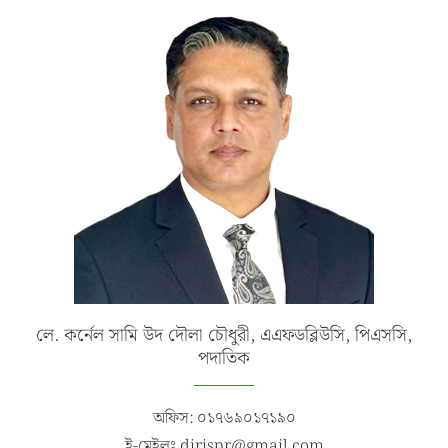
লে. কর্নেল সামি উদ দৌলা চৌধুরী, এএফডব্লিউসি, পিএসসি,
পদাতিক
অফিস: ০১৭৬৯০১৭১৯০
ই-মেইলঃ dirispr@gmail.com