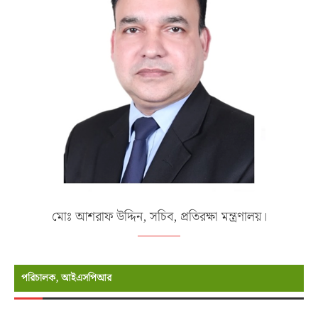
মোঃ আশরাফ উদ্দিন, সচিব, প্রতিরক্ষা মন্ত্রণালয়।
পরিচালক, আইএসপিআর