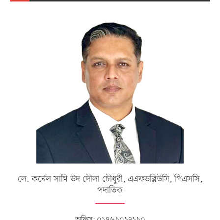
লে. কর্নেল সামি উদ দৌলা চৌধুরী, এএফডব্লিউসি, পিএসসি,
পদাতিক
অফিস: ০১৭৬৯০১৭১৯০