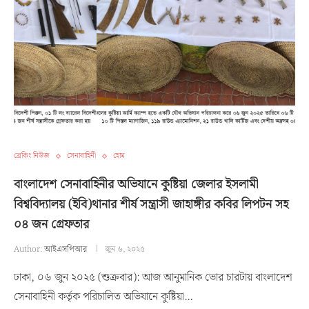
ব্রেকিং নিউজ
সেনাবাহিনী
হোম
বাংলাদেশ সেনাবাহিনীর অভিযানে কুষ্টিয়া জেলার ইসলামী
বিশ্ববিদ্যালয় (ইবি)থানার শীর্ষ সন্ত্রাসী জাহাঙ্গীর কবির লিপটন সহ
০৪ জন গ্রেফতার
Author:
আইএসপিআর
জুন ৬, ২০২৫
ঢাকা, ০৬ জুন ২০২৫ (শুক্রবার): আজ আনুমানিক ভোর চারটায় বাংলাদেশ
সেনাবাহিনী কর্তৃক পরিচালিত অভিযানে কুষ্টিয়া…