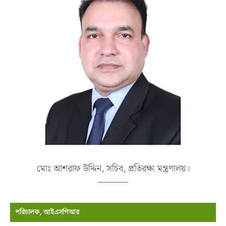
মোঃ আশরাফ উদ্দিন, সচিব, প্রতিরক্ষা মন্ত্রণালয়।
পরিচালক, আইএসপিআর