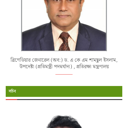
ব্রিগেডিয়ার জেনারেল (অব:) ড. এ কে এম শামছুল ইসলাম,
উপদেষ্টা (প্রতিমন্ত্রী পদমর্যাদা) , প্রতিরক্ষা মন্ত্রণালয়
সচিব