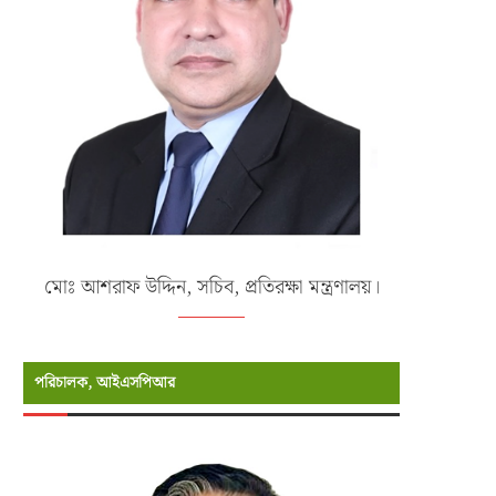
মোঃ আশরাফ উদ্দিন, সচিব, প্রতিরক্ষা মন্ত্রণালয়।
পরিচালক, আইএসপিআর