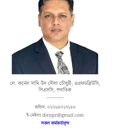
লে. কর্নেল সামি উদ দৌলা চৌধুরী, এএফডব্লিউসি,
পিএসসি, পদাতিক
অফিস: ০১৭৬৯০১৭১৯০
ই-মেইলঃ dirispr@gmail.com
সকল কর্মকর্তাবৃন্দ