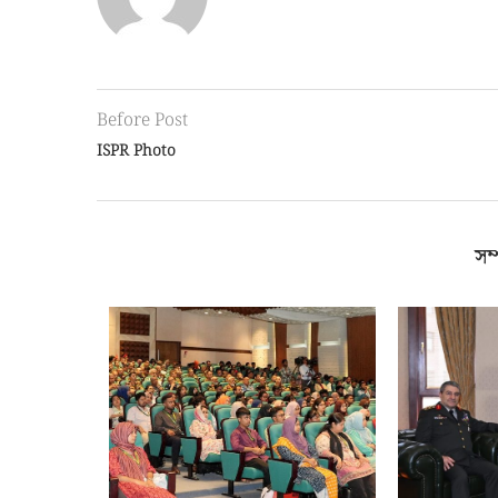
Before Post
ISPR Photo
সম্