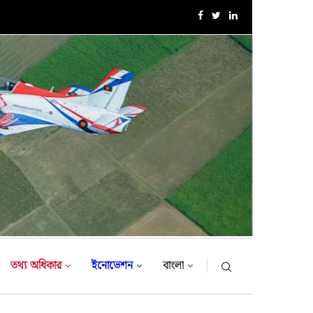
এক্সারসাইজ টাইগার লাইটনিং-২০২৬ এর উদ্বোধনী অনুষ্ঠান
তথ্য অধিকার
ইনোভেশন
বাংলা