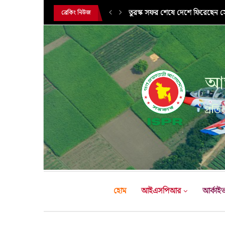
সরকারি সফরে তুরস্ক গমন করলেন সে
ব্রেকিং নিউজ
আন
প্রতির
হোম
আইএসপিআর
আর্কাই