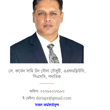
লে. কর্নেল সামি উদ দৌলা চৌধুরী, এএফডব্লিউসি,
পিএসসি, পদাতিক
অফিস: ০১৭৬৯০১৭১৯০
ই-মেইলঃ dirispr@gmail.com
সকল কর্মকর্তাবৃন্দ