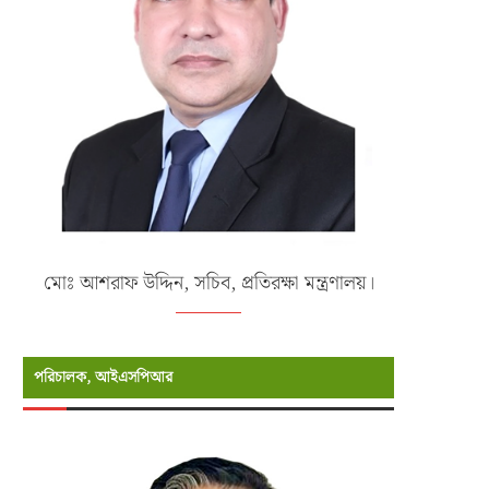
মোঃ আশরাফ উদ্দিন, সচিব, প্রতিরক্ষা মন্ত্রণালয়।
পরিচালক, আইএসপিআর