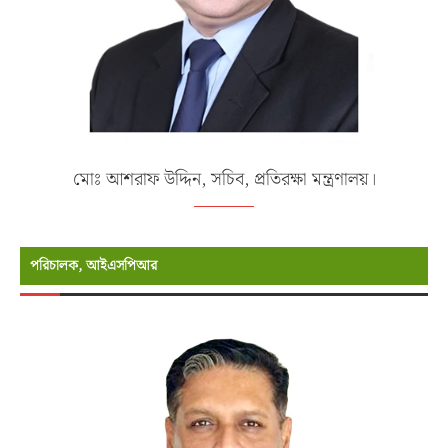
মোঃ আশরাফ উদ্দিন, সচিব, প্রতিরক্ষা মন্ত্রণালয়।
পরিচালক, আইএসপিআর