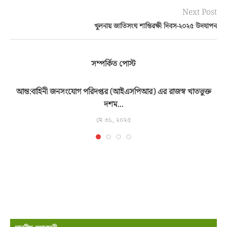
Next Post
খুলনায় জাতিসংঘ শান্তিরক্ষী দিবস-২০২৫ উদযাপন
সম্পর্কিত পোস্ট
আন্ত:বাহিনী জনসংযোগ পরিদপ্তর (আইএসপিআর) এর রাজস্ব খাতভুক্ত
আ
দশম...
মে ৩১, ২০২৫