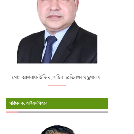
মোঃ আশরাফ উদ্দিন, সচিব, প্রতিরক্ষা মন্ত্রণালয়।
পরিচালক, আইএসপিআর