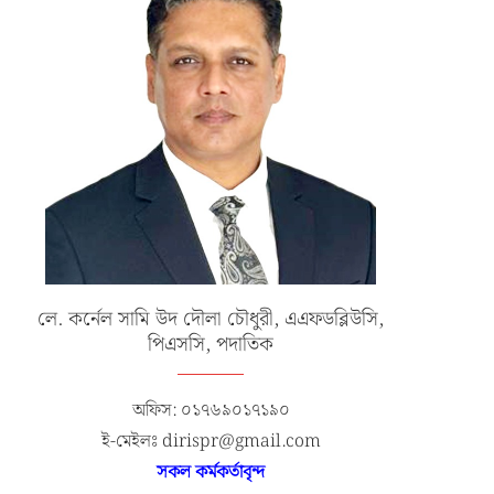
লে. কর্নেল সামি উদ দৌলা চৌধুরী, এএফডব্লিউসি,
পিএসসি, পদাতিক
অফিস: ০১৭৬৯০১৭১৯০
ই-মেইলঃ dirispr@gmail.com
সকল কর্মকর্তাবৃন্দ