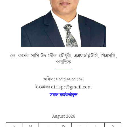
লে. কর্নেল সামি উদ দৌলা চৌধুরী, এএফডব্লিউসি, পিএসসি,
পদাতিক
অফিস: ০১৭৬৯০১৭১৯০
ই-মেইলঃ dirispr@gmail.com
সকল কর্মকর্তাবৃন্দ
August 2026
S
M
T
W
T
F
S