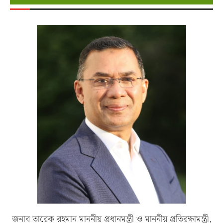
জনাব তারেক রহমান মাননীয় প্রধানমন্ত্রী ও মাননীয় প্রতিরক্ষামন্ত্রী,