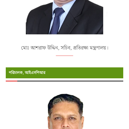
মোঃ আশরাফ উদ্দিন, সচিব, প্রতিরক্ষা মন্ত্রণালয়।
পরিচালক, আইএসপিআর