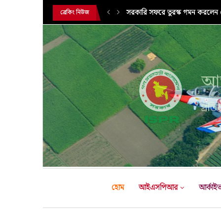
সরকারি সফরে তুরস্ক গমন করলেন সে
ব্রেকিং নিউজ
আন
প্রতির
হোম
আইএসপিআর
আর্কাই