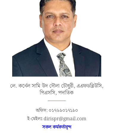
লে. কর্নেল সামি উদ দৌলা চৌধুরী, এএফডব্লিউসি,
পিএসসি, পদাতিক
অফিস: ০১৭৬৯০১৭১৯০
ই-মেইলঃ dirispr@gmail.com
সকল কর্মকর্তাবৃন্দ