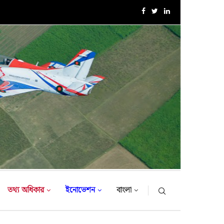
এক্সারসাইজ টাইগার লাইটনিং-২০২৬ এর উদ্বোধনী অনুষ্ঠান
তথ্য অধিকার
ইনোভেশন
বাংলা