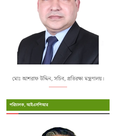
মোঃ আশরাফ উদ্দিন, সচিব, প্রতিরক্ষা মন্ত্রণালয়।
পরিচালক, আইএসপিআর