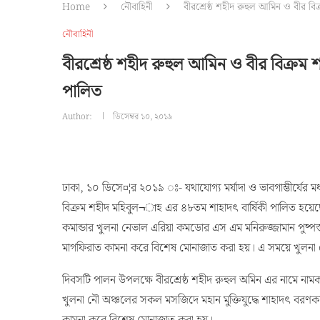
Home
নৌবাহিনী
বীরশ্রেষ্ঠ শহীদ রুহুল আমিন ও বীর ব
নৌবাহিনী
বীরশ্রেষ্ঠ শহীদ রুহুল আমিন ও বীর বিক্রম
পালিত
Author:
ডিসেম্বর ১০, ২০১৯
ঢাকা, ১০ ডিসে¤¦র ২০১৯ ঃ- যথাযোগ্য মর্যাদা ও ভাবগাম্ভীর্যের মধ্য
বিক্রম শহীদ মহিবুল¬াহ এর ৪৮তম শাহাদৎ বার্ষিকী পালিত হয়েছে
কমান্ডার খুলনা নেভাল এরিয়া কমডোর এস এম মনিরুজ্জামান পুষ্পস
মাগফিরাত কামনা করে বিশেষ মোনাজাত করা হয়। এ সময়ে খুলনা নৌ
দিবসটি পালন উপলক্ষে বীরশ্রেষ্ঠ শহীদ রুহুল অমিন এর নামে না
খুলনা নৌ অঞ্চলের সকল মসজিদে মহান মুক্তিযুদ্ধে শাহাদৎ বরণকারী ব