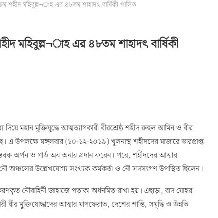
িক্রম শহীদ মহিবুল্ল¬াহ এর ৪৮তম শাহাদৎ বার্ষিকী পালিত
 শহীদ মহিবুল্ল¬াহ এর ৪৮তম শাহাদৎ বার্ষিকী
 দিয়ে মহান মুক্তিযুদ্ধে আত্মত্যাগকারী বীরশ্রেষ্ঠ শহীদ রুহুল আমিন ও বীর
। এ উপলক্ষে মঙ্গলবার (১০-১২-২০১৯) খুলনাস্থ শহীদদের মাজারে ভারপ্রাপ্ত
্তবক অর্পন ও গার্ড অব অনার প্রদান করেন। পরে, শহীদদের আত্মার
 অঞ্চলের উল্লেখযোগ্য সংখ্যক কর্মকর্তা ও নৌ সদস্যগণ উপস্থিত ছিলেন।
মকরণকৃত নৌবাহিনী জাহাজে পতাকা অর্ধনমিত রাখা হয়। এছাড়া, বাদ যোহর
ীর মুুক্তিযোদ্ধাদের আত্মার মাগফেরাত, দেশের শান্তি, সমৃদ্ধি ও উন্নতি