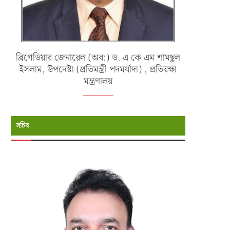
ব্রিগেডিয়ার জেনারেল (অব:) ড. এ কে এম শামছুল
ইসলাম, উপদেষ্টা (প্রতিমন্ত্রী পদমর্যাদা) , প্রতিরক্ষা
মন্ত্রণালয়
সচিব
্যাদুর্গত ও পানিবন্দি মানুষের পাশে বাংলাদেশ
মায়ানমারে পাচারকালে সিমেন্ট বোঝাই 
নৌবাহিনী
বোটসহ ২১ জনকে...
জুলাই ১১, ২০২৬
জুন ২৭, ২০২৬