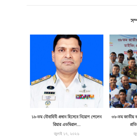
সম্
ট বোঝাই দুটি
১৮-তম নৌবাহিনী প্রধান হিসেবে নিয়োগ পেলেন
৩৮-তম জাতীয় বয়
..
রিয়ার এডমিরাল...
প্রত
জুলাই ১৭, ২০২৬
জু