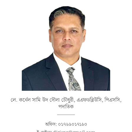
লে. কর্নেল সামি উদ দৌলা চৌধুরী, এএফডব্লিউসি, পিএসসি,
পদাতিক
অফিস: ০১৭৬৯০১৭১৯০