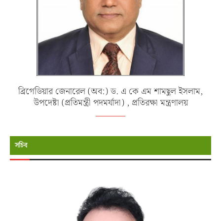
ব্রিগেডিয়ার জেনারেল (অব:) ড. এ কে এম শামছুল ইসলাম,
উপদেষ্টা (প্রতিমন্ত্রী পদমর্যাদা) , প্রতিরক্ষা মন্ত্রণালয়
সচিব