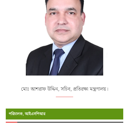
মোঃ আশরাফ উদ্দিন, সচিব, প্রতিরক্ষা মন্ত্রণালয়।
পরিচালক, আইএসপিআর