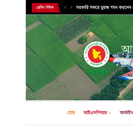
সরকারি সফরে তুরস্ক গমন করলেন সে
ব্রেকিং নিউজ
আন
প্রতির
হোম
আইএসপিআর
আর্কাই