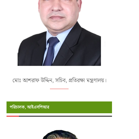
মোঃ আশরাফ উদ্দিন, সচিব, প্রতিরক্ষা মন্ত্রণালয়।
পরিচালক, আইএসপিআর