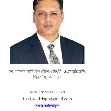
লে. কর্নেল সামি উদ দৌলা চৌধুরী, এএফডব্লিউসি,
পিএসসি, পদাতিক
অফিস: ০১৭৬৯০১৭১৯০
ই-মেইলঃ dirispr@gmail.com
সকল কর্মকর্তাবৃন্দ