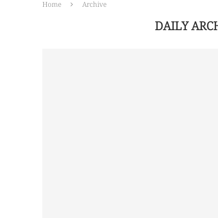
Home
Archive
DAILY ARC