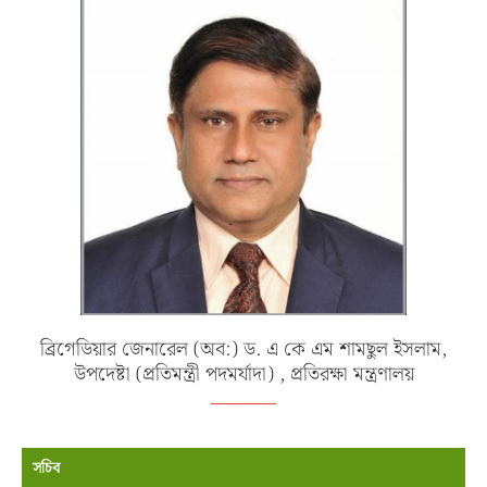
ব্রিগেডিয়ার জেনারেল (অব:) ড. এ কে এম শামছুল ইসলাম,
উপদেষ্টা (প্রতিমন্ত্রী পদমর্যাদা) , প্রতিরক্ষা মন্ত্রণালয়
সচিব