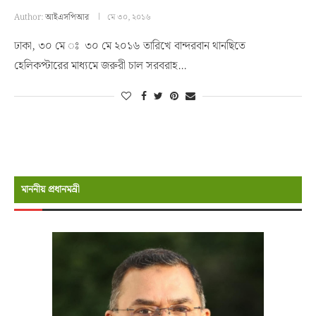
Author:
আইএসপিআর
মে ৩০, ২০১৬
ঢাকা, ৩০ মে ঃ ৩০ মে ২০১৬ তারিখে বান্দরবান থানছিতে
হেলিকপ্টারের মাধ্যমে জরুরী চাল সরবরাহ…
মাননীয় প্রধানমন্রী