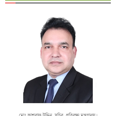
মোঃ আশরাফ উদ্দিন, সচিব, প্রতিরক্ষা মন্ত্রণালয়।