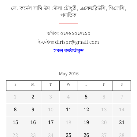
লে. কর্নেল সামি উদ দৌলা চৌধুরী, এএফডব্লিউসি, পিএসসি,
পদাতিক
অফিস: ০১৭৬৯০১৭১৯০
ই-মেইলঃ dirispr@gmail.com
সকল কর্মকর্তাবৃন্দ
May 2016
S
M
T
W
T
F
S
1
2
3
4
5
6
7
8
9
10
11
12
13
14
15
16
17
18
19
20
21
22
23
24
25
26
27
28