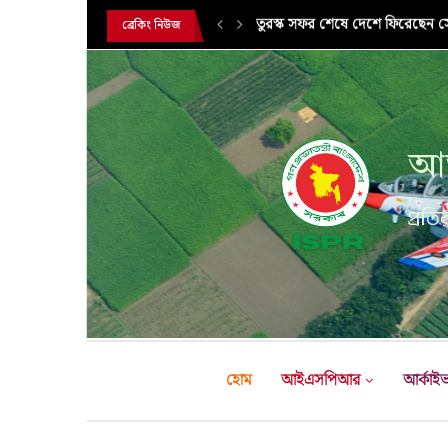
সরকারি সফরে তুরস্ক গমন করলেন সে
ব্রেকিং নিউজ
আন
প্রতির
হোম
আইএসপিআর
আর্কাই