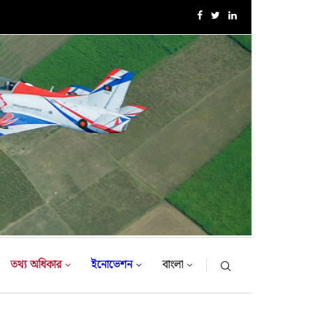
এক্সারসাইজ টাইগার লাইটনিং-২০২৬ এর উদ্বোধনী অনুষ্ঠান
তথ্য অধিকার
ইনোভেশন
বাংলা