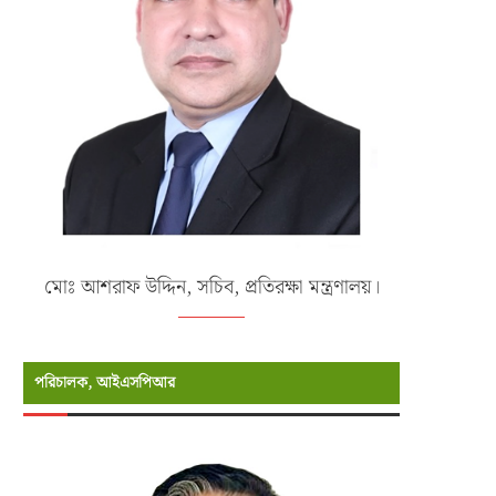
মোঃ আশরাফ উদ্দিন, সচিব, প্রতিরক্ষা মন্ত্রণালয়।
পরিচালক, আইএসপিআর