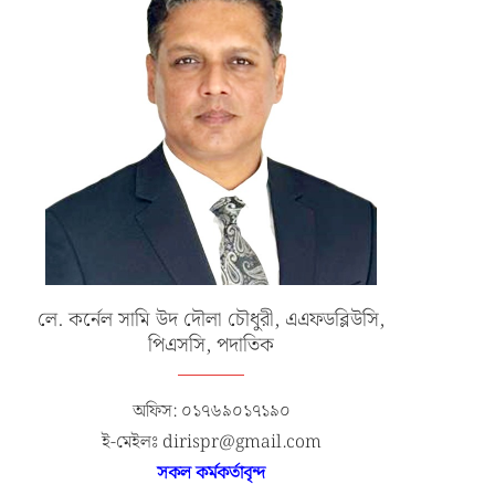
লে. কর্নেল সামি উদ দৌলা চৌধুরী, এএফডব্লিউসি,
পিএসসি, পদাতিক
অফিস: ০১৭৬৯০১৭১৯০
ই-মেইলঃ dirispr@gmail.com
সকল কর্মকর্তাবৃন্দ