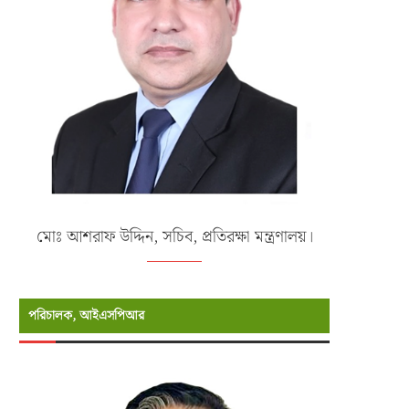
মোঃ আশরাফ উদ্দিন, সচিব, প্রতিরক্ষা মন্ত্রণালয়।
পরিচালক, আইএসপিআর