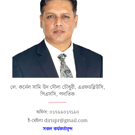
লে. কর্নেল সামি উদ দৌলা চৌধুরী, এএফডব্লিউসি,
পিএসসি, পদাতিক
অফিস: ০১৭৬৯০১৭১৯০
ই-মেইলঃ dirispr@gmail.com
সকল কর্মকর্তাবৃন্দ