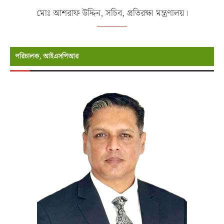
মোঃ আশরাফ উদ্দিন, সচিব, প্রতিরক্ষা মন্ত্রণালয়।
পরিচালক, আইএসপিআর