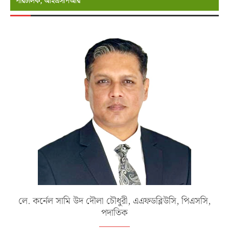
পরিচালক, আইএসপিআর
লে. কর্নেল সামি উদ দৌলা চৌধুরী, এএফডব্লিউসি, পিএসসি,
পদাতিক