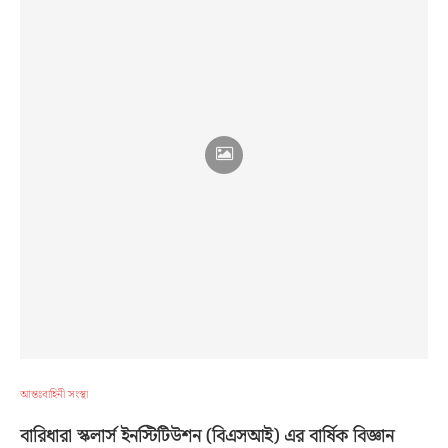
আন্তঃবাহিনী সংস্থা
বারিধারা স্কলার্স ইনস্টিটিউশন (বিএসআই) এর বার্ষিক বিজ্ঞান