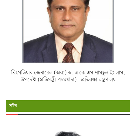
ব্রিগেডিয়ার জেনারেল (অব:) ড. এ কে এম শামছুল ইসলাম,
উপদেষ্টা (প্রতিমন্ত্রী পদমর্যাদা) , প্রতিরক্ষা মন্ত্রণালয়
সচিব