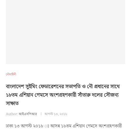
নৌবাহিনী
বাংলাদেশ সুইমিং ফেডারেশনের সভাপতি ও নৌ প্রধানের সাথে
১৮তম এশিয়ান গেমসে অংশগ্রহণকারী সাঁতারু দলের সৌজন্য
সাক্ষাত
Author:
আইএসপিআর
আগস্ট ১৩, ২০১৮
ঢাকা ১৩ আগস্ট ২০১৮ ঃ আসন্ন ১৮তম এশিয়ান গেমসে অংশগ্রহণকারী