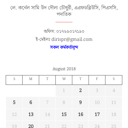
লে. কর্নেল সামি উদ দৌলা চৌধুরী, এএফডব্লিউসি, পিএসসি,
পদাতিক
অফিস: ০১৭৬৯০১৭১৯০
ই-মেইলঃ dirispr@gmail.com
সকল কর্মকর্তাবৃন্দ
August 2018
S
M
T
W
T
F
S
1
2
3
4
5
6
7
8
9
10
11
12
13
14
15
16
17
18
19
20
21
22
23
24
25