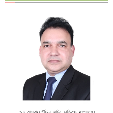
মোঃ আশরাফ উদ্দিন, সচিব, প্রতিরক্ষা মন্ত্রণালয়।