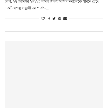
ঢাকা, ২৭ ডিসেম্বর ২০১৮ঃ আসন্ন জাতীয় সংসদ নির্বাচনকে সামনে রেখে
একটি সশস্ত্র সন্ত্রাসী দল পার্বত্য…