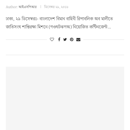
Author:
আইএসপিআর
ডিসেম্বর ২৯, ২০১৮
ঢাকা, ২৯ ডিসেম্বরঃ- বাংলাদেশ বিমান বাহিনী রিপাবলিক অব মালীতে
জাতিসংঘ শান্তিরক্ষা মিশনে (গওঘটঝগঅ) নিয়োজিত কন্টিনজেন্ট…