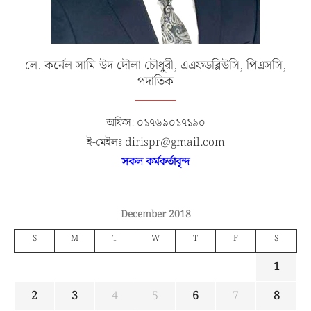
লে. কর্নেল সামি উদ দৌলা চৌধুরী, এএফডব্লিউসি, পিএসসি,
পদাতিক
অফিস: ০১৭৬৯০১৭১৯০
ই-মেইলঃ dirispr@gmail.com
সকল কর্মকর্তাবৃন্দ
December 2018
S
M
T
W
T
F
S
1
2
3
4
5
6
7
8