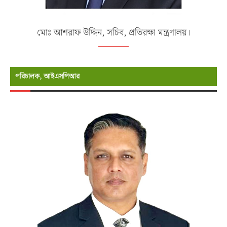
মোঃ আশরাফ উদ্দিন, সচিব, প্রতিরক্ষা মন্ত্রণালয়।
পরিচালক, আইএসপিআর