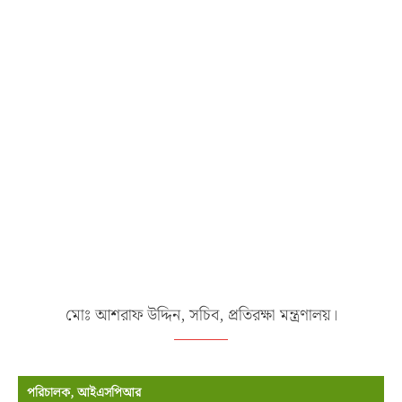
মোঃ আশরাফ উদ্দিন, সচিব, প্রতিরক্ষা মন্ত্রণালয়।
পরিচালক, আইএসপিআর