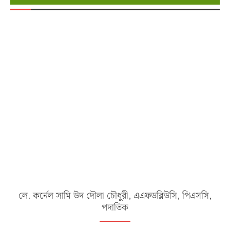
লে. কর্নেল সামি উদ দৌলা চৌধুরী, এএফডব্লিউসি, পিএসসি,
পদাতিক