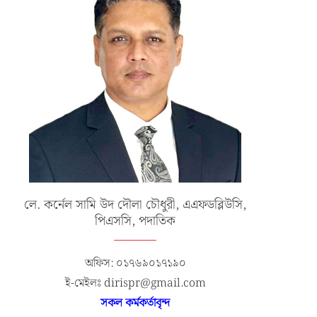
লে. কর্নেল সামি উদ দৌলা চৌধুরী, এএফডব্লিউসি,
পিএসসি, পদাতিক
অফিস: ০১৭৬৯০১৭১৯০
ই-মেইলঃ dirispr@gmail.com
সকল কর্মকর্তাবৃন্দ