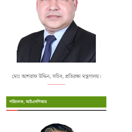
মোঃ আশরাফ উদ্দিন, সচিব, প্রতিরক্ষা মন্ত্রণালয়।
পরিচালক, আইএসপিআর