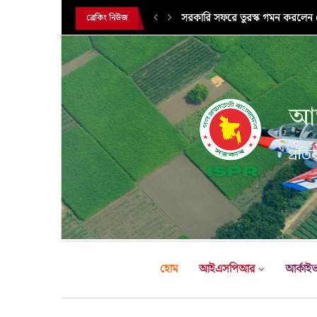
সরকারি সফরে তুরস্ক গমন করলেন সে
ব্রেকিং নিউজ
আন
প্রতির
হোম
আইএসপিআর
আর্কাই