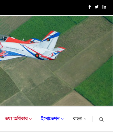
এক্সারসাইজ টাইগার লাইটনিং-২০২৬ এর উদ্বোধনী অনুষ্ঠান
তথ্য অধিকার
ইনোভেশন
বাংলা