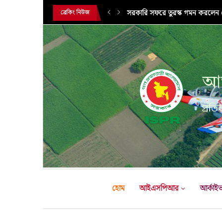
সরকারি সফরে তুরস্ক গমন করলেন সে
ব্রেকিং নিউজ
আন
প্রতির
হোম
আইএসপিআর
আর্কাই