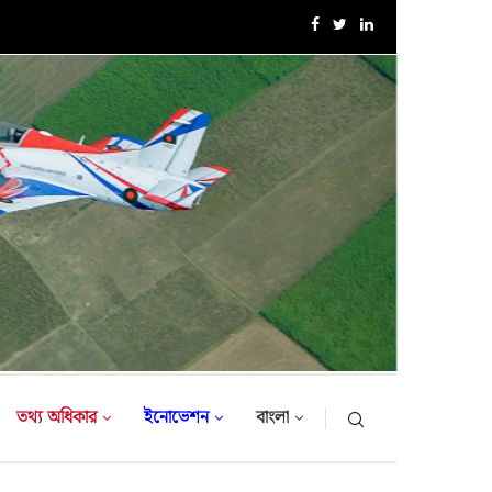
এক্সারসাইজ টাইগার লাইটনিং-২০২৬ এর উদ্বোধনী অনুষ্ঠান
তথ্য অধিকার
ইনোভেশন
বাংলা