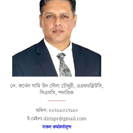
লে. কর্নেল সামি উদ দৌলা চৌধুরী, এএফডব্লিউসি,
পিএসসি, পদাতিক
অফিস: ০১৭৬৯০১৭১৯০
ই-মেইলঃ dirispr@gmail.com
সকল কর্মকর্তাবৃন্দ