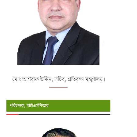
মোঃ আশরাফ উদ্দিন, সচিব, প্রতিরক্ষা মন্ত্রণালয়।
পরিচালক, আইএসপিআর