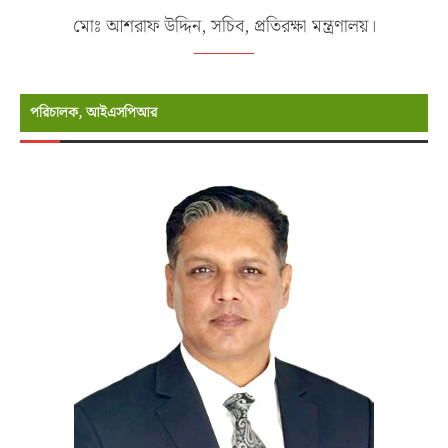
মোঃ আশরাফ উদ্দিন, সচিব, প্রতিরক্ষা মন্ত্রণালয়।
পরিচালক, আইএসপিআর