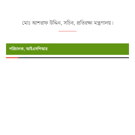
মোঃ আশরাফ উদ্দিন, সচিব, প্রতিরক্ষা মন্ত্রণালয়।
পরিচালক, আইএসপিআর