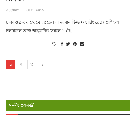
Author:
মে ১৭, ২০১৯
ঢাকা শুক্রবার ১৭ মে ২০১৯। বান্দরবান ফিল্ড ফায়ারিং রেঞ্জে প্রশিক্ষণ
চলাকালে আজ আনুমানিক সকাল ১০টা…
১
২
৩
মাননীয় প্রধানমন্রী