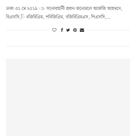
ঢাকা ৩১ মে ২০১৯ ঃ- সনোবাহনিী প্রধান জনোরলে আজজি আহমদে,
বিএসসি,ি বজিবিএিম, পবিজিএিম, বজিবিএিমএস, পিএসসি,…