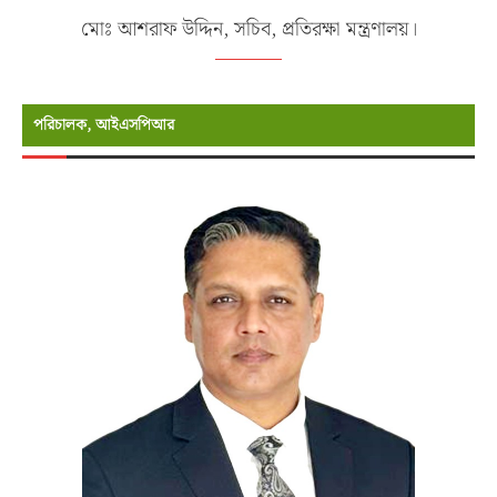
মোঃ আশরাফ উদ্দিন, সচিব, প্রতিরক্ষা মন্ত্রণালয়।
পরিচালক, আইএসপিআর