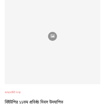
আন্তঃবাহিনী সংস্থা
বিইউপির ১১তম প্রতিষ্ঠা দিবস উদযাপিত