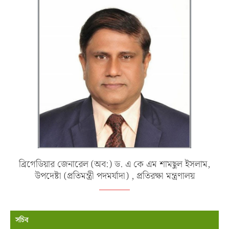
ব্রিগেডিয়ার জেনারেল (অব:) ড. এ কে এম শামছুল ইসলাম,
উপদেষ্টা (প্রতিমন্ত্রী পদমর্যাদা) , প্রতিরক্ষা মন্ত্রণালয়
সচিব