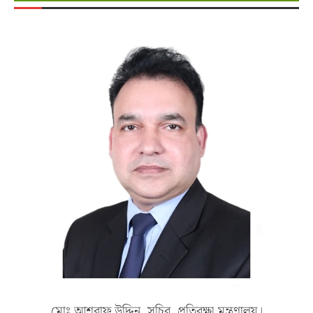
মোঃ আশরাফ উদ্দিন, সচিব, প্রতিরক্ষা মন্ত্রণালয়।