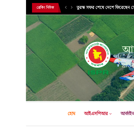
সরকারি সফরে তুরস্ক গমন করলেন সে
ব্রেকিং নিউজ
আন
প্রতির
হোম
আইএসপিআর
আর্কাই