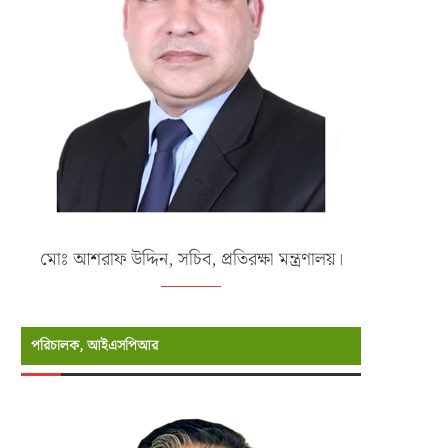
মোঃ আশরাফ উদ্দিন, সচিব, প্রতিরক্ষা মন্ত্রণালয়।
পরিচালক, আইএসপিআর