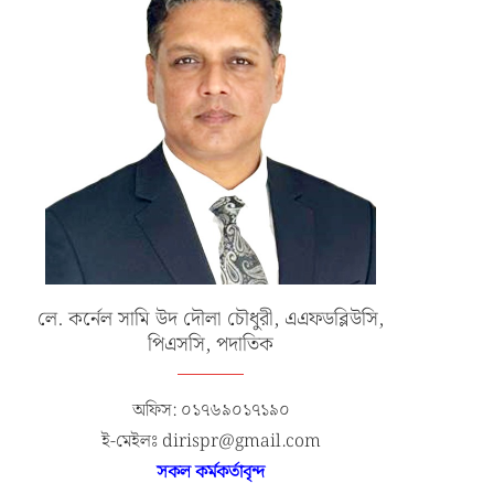
লে. কর্নেল সামি উদ দৌলা চৌধুরী, এএফডব্লিউসি,
পিএসসি, পদাতিক
অফিস: ০১৭৬৯০১৭১৯০
ই-মেইলঃ dirispr@gmail.com
সকল কর্মকর্তাবৃন্দ