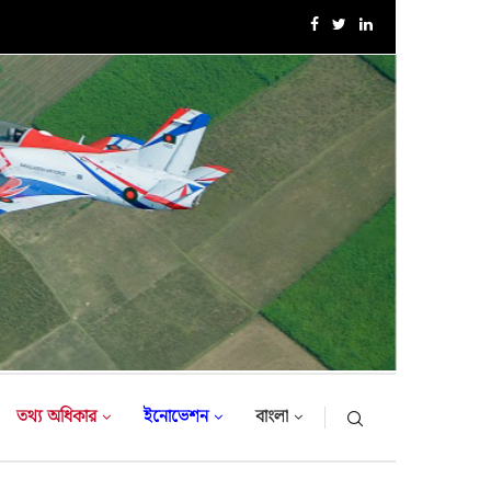
এক্সারসাইজ টাইগার লাইটনিং-২০২৬ এর উদ্বোধনী অনুষ্ঠান
তথ্য অধিকার
ইনোভেশন
বাংলা