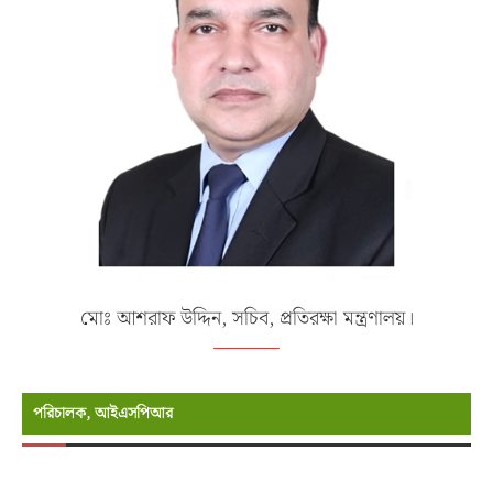
মোঃ আশরাফ উদ্দিন, সচিব, প্রতিরক্ষা মন্ত্রণালয়।
পরিচালক, আইএসপিআর