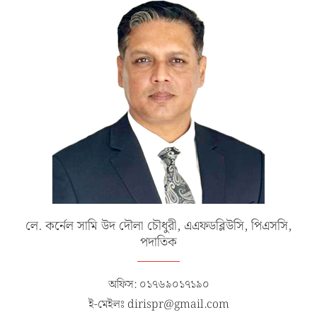
লে. কর্নেল সামি উদ দৌলা চৌধুরী, এএফডব্লিউসি, পিএসসি,
পদাতিক
অফিস: ০১৭৬৯০১৭১৯০
ই-মেইলঃ dirispr@gmail.com