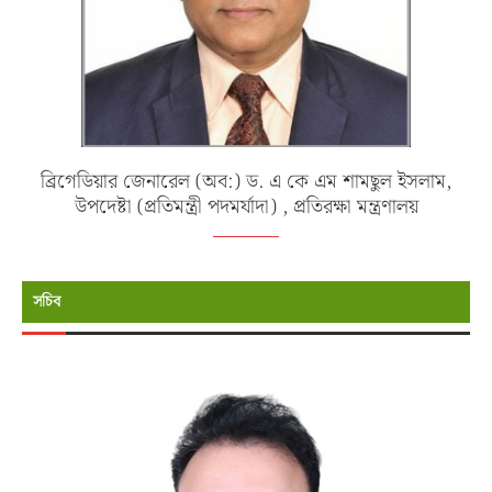
ব্রিগেডিয়ার জেনারেল (অব:) ড. এ কে এম শামছুল ইসলাম,
উপদেষ্টা (প্রতিমন্ত্রী পদমর্যাদা) , প্রতিরক্ষা মন্ত্রণালয়
সচিব