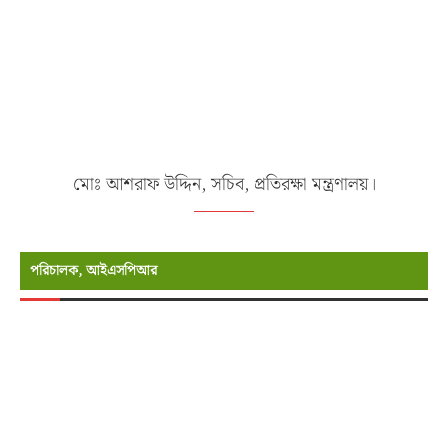
মোঃ আশরাফ উদ্দিন, সচিব, প্রতিরক্ষা মন্ত্রণালয়।
পরিচালক, আইএসপিআর