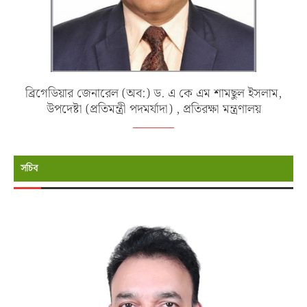
ব্রিগেডিয়ার জেনারেল (অব:) ড. এ কে এম শামছুল ইসলাম,
উপদেষ্টা (প্রতিমন্ত্রী পদমর্যাদা) , প্রতিরক্ষা মন্ত্রণালয়
সচিব