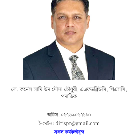
লে. কর্নেল সামি উদ দৌলা চৌধুরী, এএফডব্লিউসি, পিএসসি,
পদাতিক
অফিস: ০১৭৬৯০১৭১৯০
ই-মেইলঃ dirispr@gmail.com
সকল কর্মকর্তাবৃন্দ