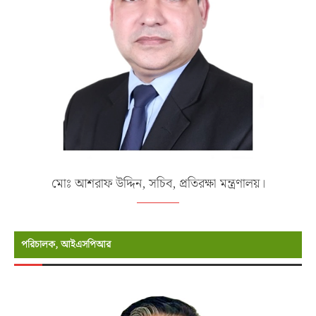
মোঃ আশরাফ উদ্দিন, সচিব, প্রতিরক্ষা মন্ত্রণালয়।
পরিচালক, আইএসপিআর