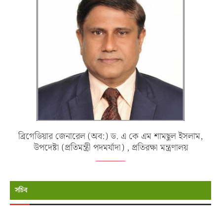
ব্রিগেডিয়ার জেনারেল (অব:) ড. এ কে এম শামছুল ইসলাম,
উপদেষ্টা (প্রতিমন্ত্রী পদমর্যাদা) , প্রতিরক্ষা মন্ত্রণালয়
সচিব