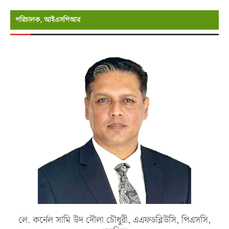
পরিচালক, আইএসপিআর
লে. কর্নেল সামি উদ দৌলা চৌধুরী, এএফডব্লিউসি, পিএসসি,