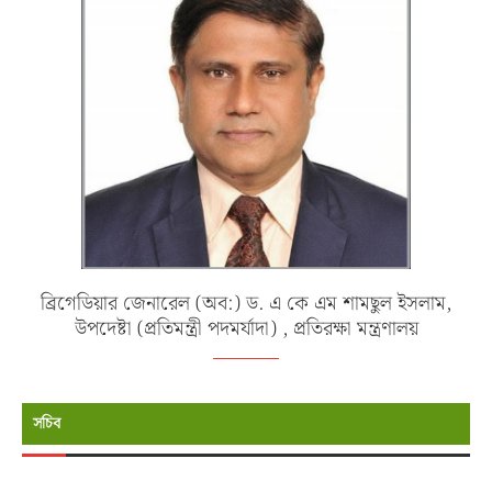
ব্রিগেডিয়ার জেনারেল (অব:) ড. এ কে এম শামছুল ইসলাম,
উপদেষ্টা (প্রতিমন্ত্রী পদমর্যাদা) , প্রতিরক্ষা মন্ত্রণালয়
সচিব