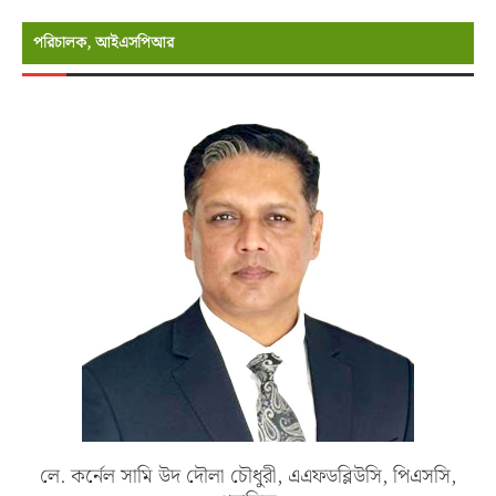
পরিচালক, আইএসপিআর
লে. কর্নেল সামি উদ দৌলা চৌধুরী, এএফডব্লিউসি, পিএসসি,