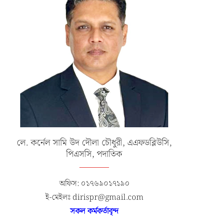
লে. কর্নেল সামি উদ দৌলা চৌধুরী, এএফডব্লিউসি,
পিএসসি, পদাতিক
অফিস: ০১৭৬৯০১৭১৯০
ই-মেইলঃ dirispr@gmail.com
সকল কর্মকর্তাবৃন্দ