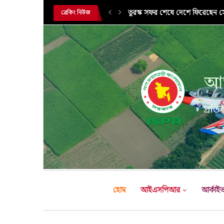
সরকারি সফরে তুরস্ক গমন করলেন সে
ব্রেকিং নিউজ
আন
প্রতির
হোম
আইএসপিআর
আর্কাই