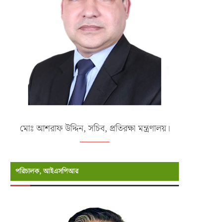
মোঃ আশরাফ উদ্দিন, সচিব, প্রতিরক্ষা মন্ত্রণালয়।
পরিচালক, আইএসপিআর