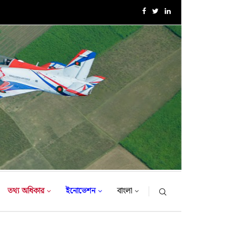
এক্সারসাইজ টাইগার লাইটনিং-২০২৬ এর উদ্বোধনী অনুষ্ঠান
তথ্য অধিকার
ইনোভেশন
বাংলা