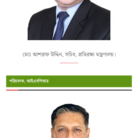
মোঃ আশরাফ উদ্দিন, সচিব, প্রতিরক্ষা মন্ত্রণালয়।
পরিচালক, আইএসপিআর