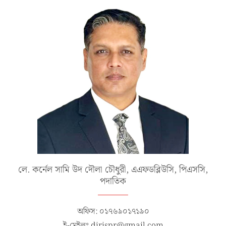
লে. কর্নেল সামি উদ দৌলা চৌধুরী, এএফডব্লিউসি, পিএসসি,
পদাতিক
অফিস: ০১৭৬৯০১৭১৯০
ই-মেইলঃ dirispr@gmail.com