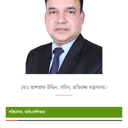
মোঃ আশরাফ উদ্দিন, সচিব, প্রতিরক্ষা মন্ত্রণালয়।
পরিচালক, আইএসপিআর