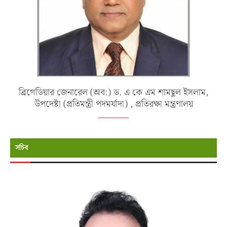
ব্রিগেডিয়ার জেনারেল (অব:) ড. এ কে এম শামছুল ইসলাম,
উপদেষ্টা (প্রতিমন্ত্রী পদমর্যাদা) , প্রতিরক্ষা মন্ত্রণালয়
সচিব