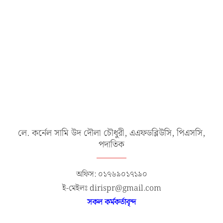
লে. কর্নেল সামি উদ দৌলা চৌধুরী, এএফডব্লিউসি, পিএসসি,
পদাতিক
অফিস: ০১৭৬৯০১৭১৯০
ই-মেইলঃ dirispr@gmail.com
সকল কর্মকর্তাবৃন্দ