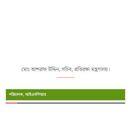
মোঃ আশরাফ উদ্দিন, সচিব, প্রতিরক্ষা মন্ত্রণালয়।
পরিচালক, আইএসপিআর